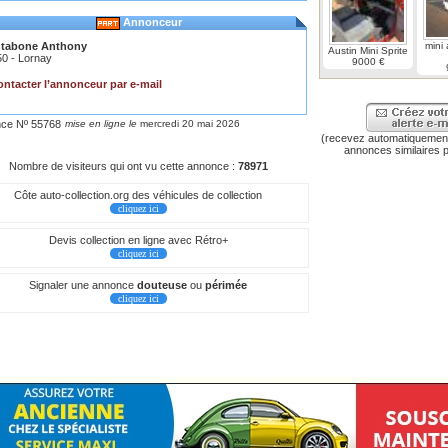
Annonceur
tabone Anthony
mini 
Austin Mini Sprite
0 - Lornay
9000 €
ntacter l’annonceur par e-mail
ce Nº 55768
mise en ligne le
mercredi 20 mai 2026
(recevez automatiquement
annonces similaires p
Nombre de visiteurs qui ont vu cette annonce :
78971
Côte auto-collection.org des véhicules de collection
cliquez ici
Devis collection en ligne avec Rétro+
cliquez ici
Signaler une annonce
douteuse
ou
périmée
cliquez ici