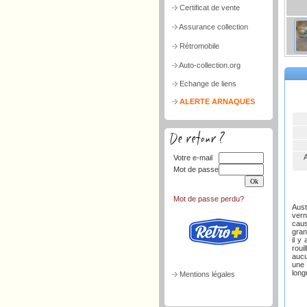
Certificat de vente
Assurance collection
Rétromobile
Auto-collection.org
Echange de liens
ALERTE ARNAQUES
Votre e-mail
Mot de passe
Mot de passe perdu?
Aust
vern
caus
gran
il y
roui
aucu
une 
long
Mentions légales