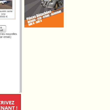
austin serie
one
9500 €
 les nouvelles
ar email.)