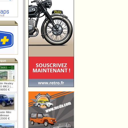
rque
tin Healey
0 MK3 |...
79950 €
stin Mini
Minivan
12000 €