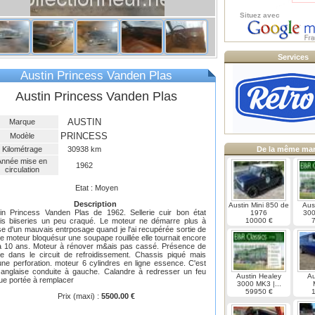
Situez avec
Services
Austin Princess Vanden Plas
Austin Princess Vanden Plas
AUSTIN
Marque
PRINCESS
Modèle
Kilométrage
30938 km
De la même ma
Année mise en
1962
circulation
Etat : Moyen
Description
Austin Mini 850 de
Aus
in Princess Vanden Plas de 1962. Sellerie cuir bon état
1976
300
is biiseries un peu craqué. Le moteur ne démarre plus à
10000 €
e d'un mauvais entrposage quand je l'ai recupérée sortie de
e moteur bloquésur une soupape rouillée elle tournait encore
 a 10 ans. Moteur à rénover m&ais pas cassé. Présence de
lle dans le circuit de refroidissement. Chassis piqué mais
ne perforation. moteur 6 cylindres en ligne essence. C'est
anglaise conduite à gauche. Calandre à redresser un feu
Austin Healey
Au
ue portée à remplacer
3000 MK3 |...
59950 €
Prix (maxi) :
5500.00 €