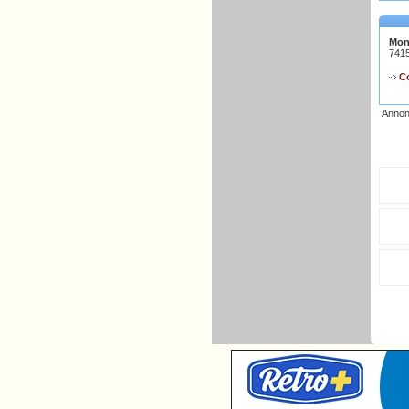
Mon
7415
Co
Annon