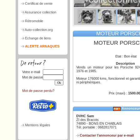
Certificat de vente
Assurance collection
Rétromobile
Auto-collection.org
MOTEUR PORSCH
Echange de liens
MOTEUR PORSC
ALERTE ARNAQUES
Etat : Bon état
Description
Vends un moteur pour les Porsche 924
1976 et 1985.
Votre e-mail
Mot de passe
Moteur 176000 kms, fonctionnel et garanti
ni périphériques.
Mot de passe perdu?
Prix (maxi) :
1500.00
Annonceur
DVHC Sam
ZI des Bracots
74890 - BONS EN CHABLAIS
Mentions légales
Tél. portable : 0682817071
Contacter l’annonceur par e-mail