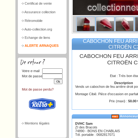
Certificat de vente
Assurance collection
Rétromobile
Auto-collection.org
Echange de liens
CABOCHON FEU ARRI
ALERTE ARNAQUES
CITROËN C
CABOCHON FEU ARRI
CITROËN C
Votre e-mail
Etat : Très bon éta
Mot de passe
Description
Vends un cabochon de feu arrière droit po
Mot de passe perdu?
Montage Cibié. Pièce d'occasion en parfait
Prix (maxi) :
50.00 
Annonceur
Mentions légales
DVHC Sam
ZI des Bracots
74890 - BONS EN CHABLAIS
Tél. portable : 0682817071