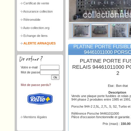
Certificat de vente
Assurance collection
Rétromobile
Auto-collection.org
Echange de liens
ALERTE ARNAQUES
PLATINE PORTE FUSIBL
94461011000 PORSC
PLATINE PORTE FU
RELAIS 94461011000 
Votre e-mail
2
Mot de passe
Mot de passe perdu?
Etat : Bon état
Description
Vends une plaque porte fusibles et relais 
944 phase 2 produites entre 1985 et 1991
Porsche 944-2 2,5L, 2,7L, S, S2, Turbo e
Référence Porsche 94461011000
Mentions légales
Pièce d'occasion fonctionnelle et garantie.
Prix (maxi) :
150.00