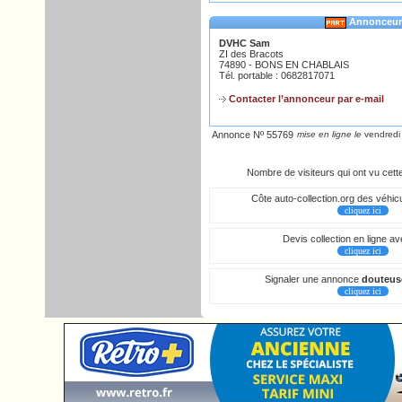
Annonceur
DVHC Sam
ZI des Bracots
74890 - BONS EN CHABLAIS
Tél. portable : 0682817071
Contacter l’annonceur par e-mail
Annonce Nº 55769
mise en ligne le
vendredi
Nombre de visiteurs qui ont vu cet
Côte auto-collection.org des véhicu
cliquez ici
Devis collection en ligne a
cliquez ici
Signaler une annonce
douteus
cliquez ici