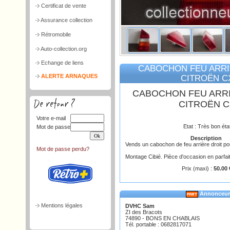
Certificat de vente
Assurance collection
Rétromobile
Auto-collection.org
Echange de liens
CABOCHON FEU ARRI
ALERTE ARNAQUES
CITROËN C
CABOCHON FEU ARRI
CITROËN C
Votre e-mail
Etat : Très bon éta
Mot de passe
Description
Vends un cabochon de feu arrière droit po
Mot de passe perdu?
Montage Cibié. Pièce d'occasion en parfait
Prix (maxi) :
50.00 
Annonceur
Mentions légales
DVHC Sam
ZI des Bracots
74890 - BONS EN CHABLAIS
Tél. portable : 0682817071