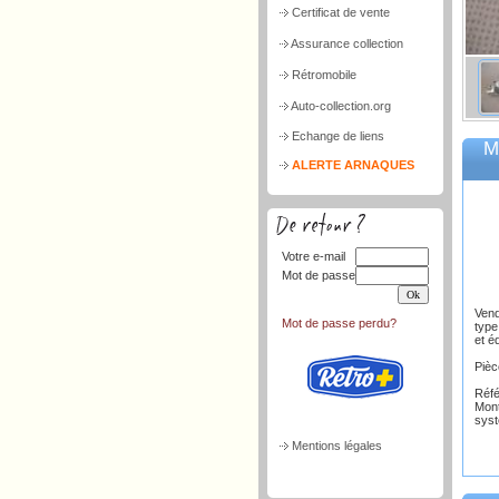
Certificat de vente
Assurance collection
Rétromobile
Auto-collection.org
Echange de liens
M
ALERTE ARNAQUES
Votre e-mail
Mot de passe
Vend
Mot de passe perdu?
type
et é
Pièc
Réf
Mon
sys
Mentions légales