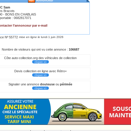
Annonceur
C Sam
es Bracots
90 - BONS EN CHABLAIS
 portable : 0682817071
ntacter l’annonceur par e-mail
ce Nº 55772
mise en ligne le
lundi 1 juin 2026
Nombre de visiteurs qui ont vu cette annonce :
106687
Côte auto-collection.org des véhicules de collection
cliquez ici
Devis collection en ligne avec Rétro+
cliquez ici
Signaler une annonce
douteuse
ou
périmée
cliquez ici