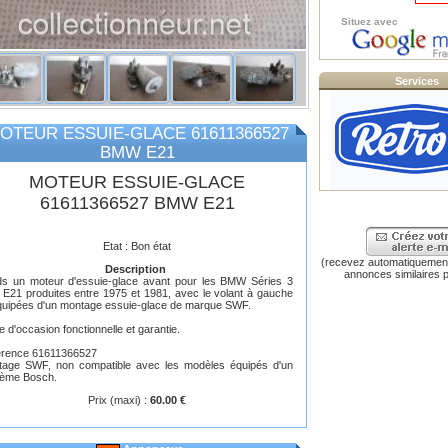
Situez avec
Services
OTEUR ESSUIE-GLACE 61611366527
BMW E21
MOTEUR ESSUIE-GLACE
61611366527 BMW E21
Etat : Bon état
(recevez automatiquement
Description
annonces similaires p
s un moteur d'essuie-glace avant pour les BMW Séries 3
 E21 produites entre 1975 et 1981, avec le volant à gauche
quipées d'un montage essuie-glace de marque SWF.
e d'occasion fonctionnelle et garantie.
érence 61611366527
tage SWF, non compatible avec les modèles équipés d'un
tème Bosch.
Prix (maxi) :
60.00 €