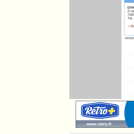
DVH
ZI d
748
Tél.
Co
Annon