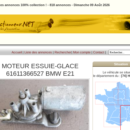
tes annonces 100% collection ! - 818 annonces - Dimanche 09 Août 2026
Accueil
|
Liste des annonces
|
Rechercher
|
Mon compte
|
Contact
|
MOTEUR ESSUIE-GLACE
Situation
61611366527 BMW E21
Le véhicule se situ
le département du :
[74] 