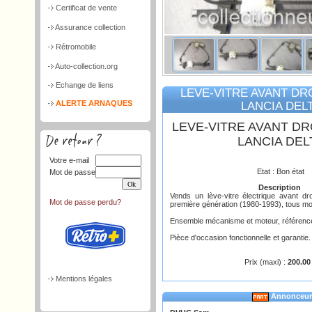
Certificat de vente
Assurance collection
Rétromobile
Auto-collection.org
Echange de liens
LEVE-VITRE AVANT DRO
ALERTE ARNAQUES
LANCIA DEL
LEVE-VITRE AVANT DR
LANCIA DEL
Votre e-mail
Etat : Bon état
Mot de passe
Description
Vends un lève-vitre électrique avant dr
Mot de passe perdu?
première génération (1980-1993), tous mo
Ensemble mécanisme et moteur, référen
Pièce d'occasion fonctionnelle et garantie.
Prix (maxi) :
200.00
Mentions légales
Annonceur