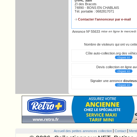
DVHC Sam
ZI des Bracots
74890 - BONS EN CHABLAIS
Tél. portable : 0682817071
Contacter l’annonceur par e-mail
Annonce Nº 55633
mise en ligne le
mercredi
Nombre de visiteurs qui ont vu cet
Côte auto-collection.org des véhicu
cliquez ici
Devis collection en ligne a
cliquez ici
Signaler une annonce
douteus
cliquez ici
Accueil des petites annonces collection
Contact
Menti