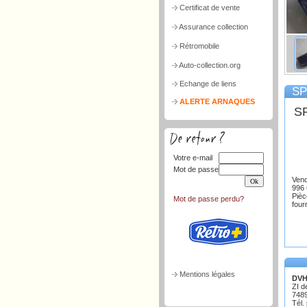
Certificat de vente
Assurance collection
Rétromobile
Auto-collection.org
Echange de liens
SP
ALERTE ARNAQUES
S
Votre e-mail
Mot de passe
Ven
996 
Pièc
Mot de passe perdu?
four
Mentions légales
DVH
ZI d
748
Tél.