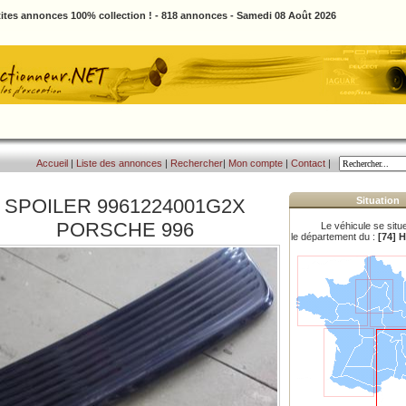
ites annonces 100% collection ! - 818 annonces - Samedi 08 Août 2026
Accueil
|
Liste des annonces
|
Rechercher
|
Mon compte
|
Contact
|
SPOILER 9961224001G2X
Situation
PORSCHE 996
Le véhicule se situ
le département du :
[74] 