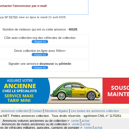
ntacter l’annonceur par e-mail
ce Nº 55750
mise en ligne le
mardi 21 avril 2026
Nombre de visiteurs qui ont vu cette annonce :
45028
Côte auto-collection.org des véhicules de collection
cliquez ici
Devis collection en ligne avec Rétro+
cliquez ici
Signaler une annonce
douteuse
ou
périmée
cliquez ici
s annonces collection
Contact
Mentions légales
Lire toutes les annonces collection
ur.NET. Petites annonces collection . Tous droits réservés - agrément CNIL n° 1170261.
Annonces voitures anciennes ou de collection >
vente
achat
Annonces de motos anciennes ou de collection >
vente
achat
s de véhicules militaires, agricoles, camions de pompier >
vente
achat