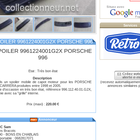
Situez avec
Services
OILER 9961224001G2X PORSCHE 996
POILER 9961224001G2X PORSCHE
996
Etat : Très bon état
Description
ds un spoiler mobile de capot moteur pour les PORSCHE
(recevez automatiquement
CARRERA produites entre 1998 et 2005.
annonces similaires p
e d'occasion en très bon état, référence 996.112.40.01.G2X,
nie avec sa "grille" interne.
Prix (maxi) :
220.00 €
Annonceur
C Sam
es Bracots
90 - BONS EN CHABLAIS
 portable : 0682817071