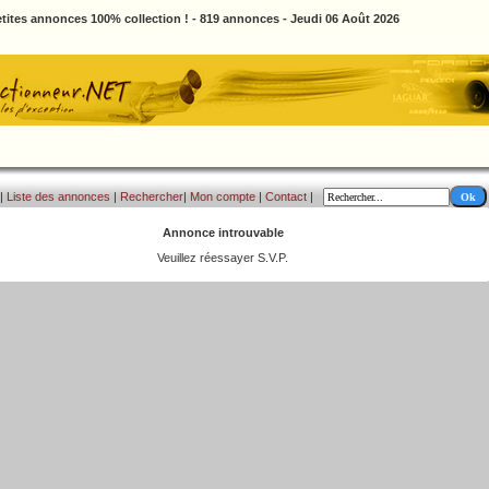
tites annonces 100% collection ! - 819 annonces - Jeudi 06 Août 2026
|
Liste des annonces
|
Rechercher
|
Mon compte
|
Contact
|
Annonce introuvable
Veuillez réessayer S.V.P.