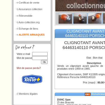
Certificat de vente
Assurance collection
Rétromobile
Auto-collection.org
Echange de liens
CLIGNOTANT AVAN
ALERTE ARNAQUES
64463140110 PORSCH
CLIGNOTANT AVAN
64463140110 PORSC
Votre e-mail
Etat : Bon état
Mot de passe
Description
Vends un clignotant avant gauche d
Mot de passe perdu?
produites entre 1959 et 1965.
Clignotant d'occasion, SWF K13305 original
Référence Porsche 64463140110
Prix (maxi) :
80.00 
Mentions légales
Annonceur
DVHC Sam
ZI des Bracots