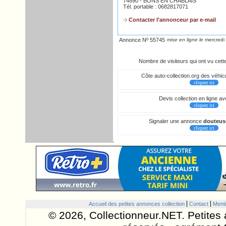
74890 - BONS EN CHABLAIS
Tél. portable : 0682817071
Contacter l’annonceur par e-mail
Annonce Nº 55745
mise en ligne le
mercredi 
Nombre de visiteurs qui ont vu cet
Côte auto-collection.org des véhicu
cliquez ici
Devis collection en ligne a
cliquez ici
Signaler une annonce
douteus
cliquez ici
Accueil des petites annonces collection
Contact
Menti
© 2026, Collectionneur.NET. Petites 