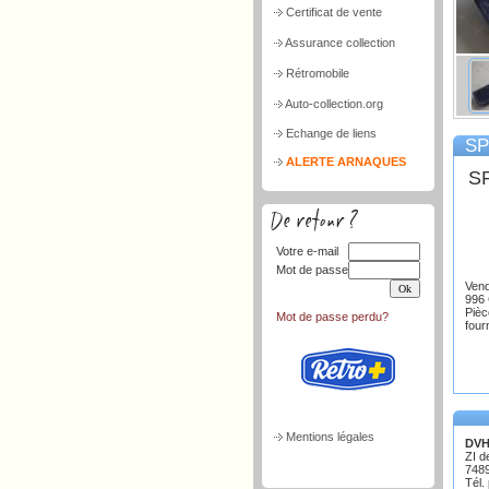
Certificat de vente
Assurance collection
Rétromobile
Auto-collection.org
Echange de liens
SP
ALERTE ARNAQUES
S
Votre e-mail
Mot de passe
Ven
996 
Pièc
Mot de passe perdu?
four
Mentions légales
DVH
ZI d
748
Tél.