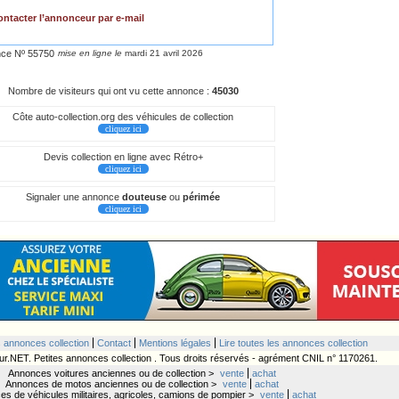
ntacter l’annonceur par e-mail
ce Nº 55750
mise en ligne le
mardi 21 avril 2026
Nombre de visiteurs qui ont vu cette annonce :
45030
Côte auto-collection.org des véhicules de collection
cliquez ici
Devis collection en ligne avec Rétro+
cliquez ici
Signaler une annonce
douteuse
ou
périmée
cliquez ici
s annonces collection
Contact
Mentions légales
Lire toutes les annonces collection
ur.NET. Petites annonces collection . Tous droits réservés - agrément CNIL n° 1170261.
Annonces voitures anciennes ou de collection >
vente
achat
Annonces de motos anciennes ou de collection >
vente
achat
s de véhicules militaires, agricoles, camions de pompier >
vente
achat