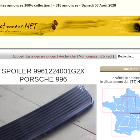
ites annonces 100% collection ! - 818 annonces - Samedi 08 Août 2026
Accueil
|
Liste des annonces
|
Rechercher
|
Mon compte
|
Contact
|
SPOILER 9961224001G2X
Situation
PORSCHE 996
Le véhicule se situ
le département du :
[74] 