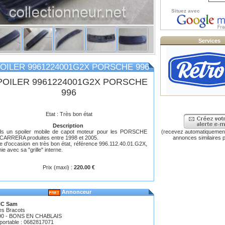
Situez avec
Services
OILER 9961224001G2X PORSCHE 996
POILER 9961224001G2X PORSCHE
996
Etat : Très bon état
Description
ds un spoiler mobile de capot moteur pour les PORSCHE
(recevez automatiquement
CARRERA produites entre 1998 et 2005.
annonces similaires p
e d'occasion en très bon état, référence 996.112.40.01.G2X,
nie avec sa "grille" interne.
Prix (maxi) :
220.00 €
Annonceur
C Sam
es Bracots
90 - BONS EN CHABLAIS
 portable : 0682817071