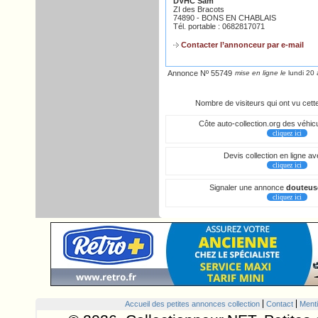
DVHC Sam
ZI des Bracots
74890 - BONS EN CHABLAIS
Tél. portable : 0682817071
Contacter l’annonceur par e-mail
Annonce Nº 55749
mise en ligne le
lundi 20 
Nombre de visiteurs qui ont vu cet
Côte auto-collection.org des véhicu
cliquez ici
Devis collection en ligne a
cliquez ici
Signaler une annonce
douteus
cliquez ici
Accueil des petites annonces collection
Contact
Menti