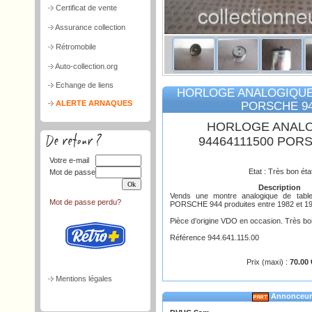
Certificat de vente
Assurance collection
Rétromobile
Auto-collection.org
Echange de liens
HORLOGE ANALOGIQUE 
ALERTE ARNAQUES
PORSCHE 9
HORLOGE ANAL
94464111500 POR
Votre e-mail
Etat : Très bon éta
Mot de passe
Description
Vends une montre analogique de tabl
Mot de passe perdu?
PORSCHE 944 produites entre 1982 et 19
Pièce d’origine VDO en occasion. Très bon
Référence 944.641.115.00
Prix (maxi) :
70.00 
Mentions légales
Annonceur