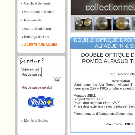
Certificat de vente
Assurance collection
Rétromobile
Auto-collection.org
Echange de liens
DOUBLE OPTIQUE DROI
ALERTE ARNAQUES
ALFASUD TI & S
DOUBLE OPTIQUE D
ROMEO ALFASUD TI
Votre e-mail
Etat : Très bon éta
Mot de passe
Description
Vends pour les Alfa Romeo Alfasud TI 
Mot de passe perdu?
génération (1977-1982) un phare avant dro
Montage SIEM:
Support Siem 13307
Phare droit intérieur Siem 12300
Phare droit extérieur (avec veilleuse) Si
Pièces neuves d'époque en déstockage.
Mentions légales
Prix (maxi) :
190.00