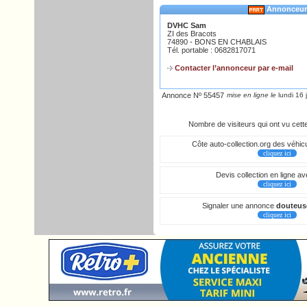
Annonceur
DVHC Sam
ZI des Bracots
74890 - BONS EN CHABLAIS
Tél. portable : 0682817071
Contacter l’annonceur par e-mail
Annonce Nº 55457
mise en ligne le
lundi 16 
Nombre de visiteurs qui ont vu cet
Côte auto-collection.org des véhicu
cliquez ici
Devis collection en ligne a
cliquez ici
Signaler une annonce
douteus
cliquez ici