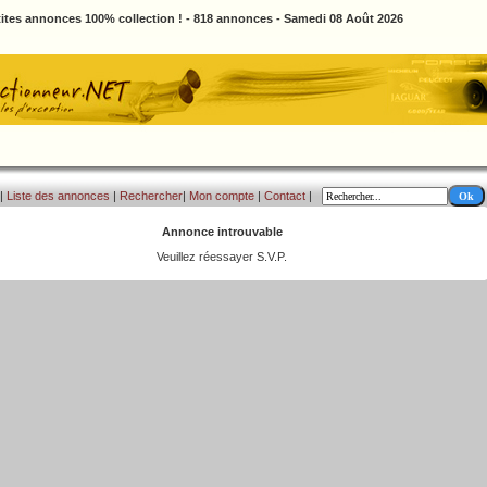
ites annonces 100% collection ! - 818 annonces - Samedi 08 Août 2026
|
Liste des annonces
|
Rechercher
|
Mon compte
|
Contact
|
Annonce introuvable
Veuillez réessayer S.V.P.