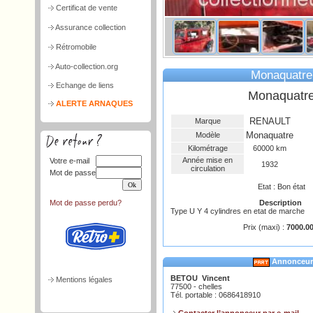
Certificat de vente
Assurance collection
Rétromobile
Auto-collection.org
Monaquatre
Echange de liens
Monaquatr
ALERTE ARNAQUES
RENAULT
Marque
Monaquatre
Modèle
Kilométrage
60000 km
Année mise en
Votre e-mail
1932
circulation
Mot de passe
Etat : Bon état
Mot de passe perdu?
Description
Type U Y 4 cylindres en etat de marche
Prix (maxi) :
7000.00
Annonceur
BETOU Vincent
Mentions légales
77500 - chelles
Tél. portable : 0686418910