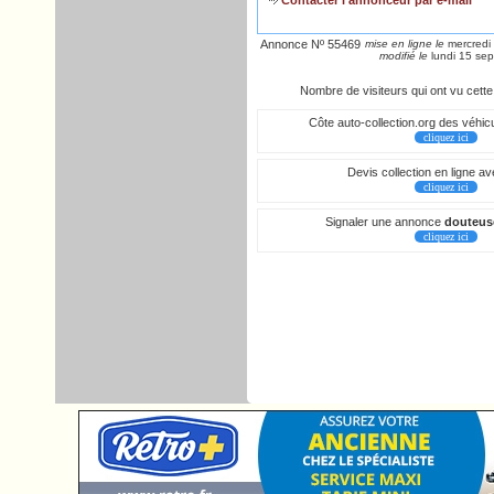
Contacter l’annonceur par e-mail
Annonce Nº 55469
mise en ligne le
mercredi 
modifié le
lundi 15 se
Nombre de visiteurs qui ont vu cett
Côte auto-collection.org des véhicu
cliquez ici
Devis collection en ligne a
cliquez ici
Signaler une annonce
douteus
cliquez ici