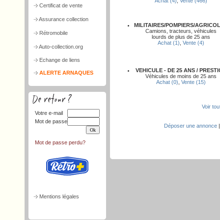
Achat (4)
,
Vente (466)
Certificat de vente
Assurance collection
MILITAIRES/POMPIERS/AGRICO
Camions, tracteurs, véhicules
Rétromobile
lourds de plus de 25 ans
Achat (1)
,
Vente (4)
Auto-collection.org
Echange de liens
VEHICULE - DE 25 ANS / PREST
ALERTE ARNAQUES
Véhicules de moins de 25 ans
Achat (0)
,
Vente (15)
Voir to
Votre e-mail
Mot de passe
Déposer une annonce
Mot de passe perdu?
Mentions légales