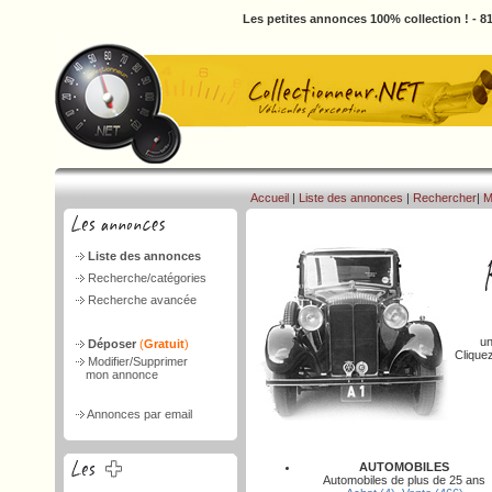
Les petites annonces 100% collection ! - 
Accueil
|
Liste des annonces
|
Rechercher
|
M
Liste des annonces
Recherche/catégories
Recherche avancée
un
Déposer
(
Gratuit
)
Clique
Modifier/Supprimer
mon annonce
Annonces par email
AUTOMOBILES
Automobiles de plus de 25 ans