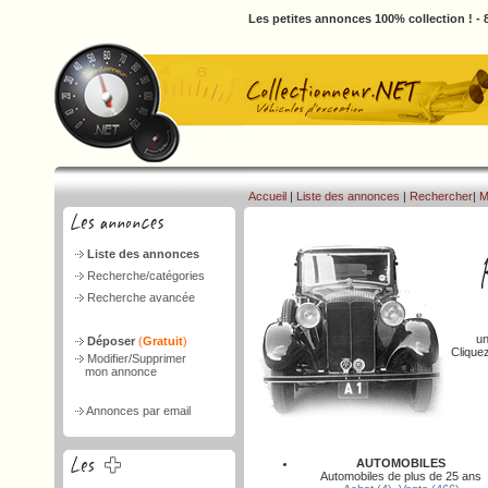
Les petites annonces 100% collection ! -
Accueil
|
Liste des annonces
|
Rechercher
|
M
Liste des annonces
Recherche/catégories
Recherche avancée
un
Déposer
(
Gratuit
)
Clique
Modifier/Supprimer
mon annonce
Annonces par email
AUTOMOBILES
Automobiles de plus de 25 ans