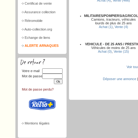
Achat (4)
,
Vente (466)
Certificat de vente
Assurance collection
MILITAIRES/POMPIERS/AGRICO
Camions, tracteurs, véhicules
Rétromobile
lourds de plus de 25 ans
Achat (1)
,
Vente (4)
Auto-collection.org
Echange de liens
VEHICULE - DE 25 ANS / PREST
ALERTE ARNAQUES
Véhicules de moins de 25 ans
Achat (0)
,
Vente (15)
Voir to
Votre e-mail
Mot de passe
Déposer une annonce
Mot de passe perdu?
Mentions légales