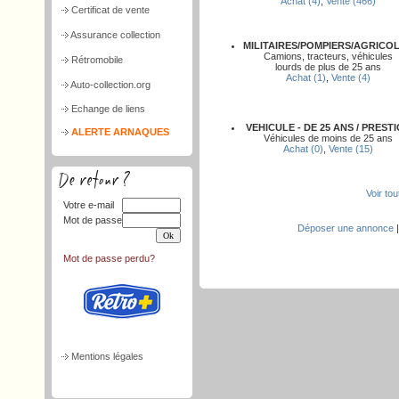
Achat (4)
,
Vente (466)
Certificat de vente
Assurance collection
MILITAIRES/POMPIERS/AGRICO
Camions, tracteurs, véhicules
Rétromobile
lourds de plus de 25 ans
Achat (1)
,
Vente (4)
Auto-collection.org
Echange de liens
VEHICULE - DE 25 ANS / PREST
ALERTE ARNAQUES
Véhicules de moins de 25 ans
Achat (0)
,
Vente (15)
Voir to
Votre e-mail
Mot de passe
Déposer une annonce
Mot de passe perdu?
Mentions légales