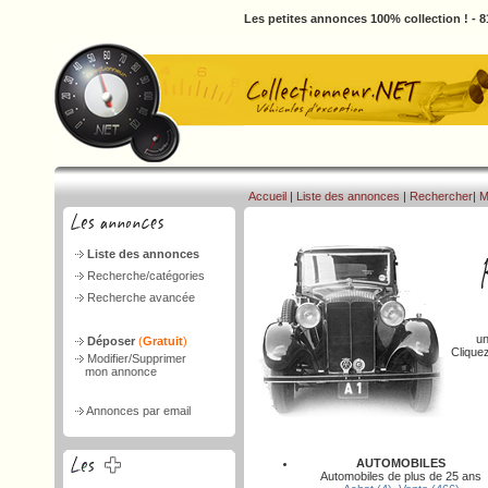
Les petites annonces 100% collection ! - 
Accueil
|
Liste des annonces
|
Rechercher
|
M
Liste des annonces
Recherche/catégories
Recherche avancée
un
Déposer
(
Gratuit
)
Clique
Modifier/Supprimer
mon annonce
Annonces par email
AUTOMOBILES
Automobiles de plus de 25 ans