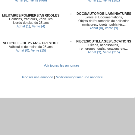
Achat (4)
,
Vente (466)
Achat (1)
,
Vente (101)
DOCS/AUTOMOBILA/MINIATURES
MILITAIRES/POMPIERS/AGRICOLES
Livres et Documentations,
Camions, tracteurs, véhicules
Objets de l'automobile de collection
lourds de plus de 25 ans
miniatures, jouets, publicités...
Achat (1)
,
Vente (4)
Achat (0)
,
Vente (9)
PIECES/OUTILLAGES
/LOCATIONS
VEHICULE - DE 25 ANS / PRESTIGE
Pièces, accessoires,
Véhicules de moins de 25 ans
remorques, outils, locations etc...
Achat (0)
,
Vente (15)
Achat (3)
,
Vente (215)
Voir toutes les annonces
Déposer une annonce
|
Modifier/supprimer une annonce