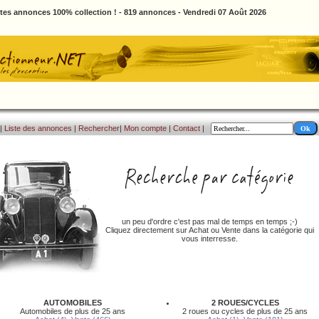
ites annonces 100% collection ! - 819 annonces - Vendredi 07 Août 2026
|
Liste des annonces
|
Rechercher
|
Mon compte
|
Contact
|
un peu d'ordre c'est pas mal de temps en temps ;-)
Cliquez directement sur Achat ou Vente dans la catégorie qui
vous interresse.
AUTOMOBILES
2 ROUES/CYCLES
Automobiles de plus de 25 ans
2 roues ou cycles de plus de 25 ans