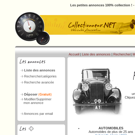
Les petites annonces 100% collection ! 
Accueil
|
Liste des annonces
|
Rechercher
|
M
Liste des annonces
Recherche/catégories
Recherche avancée
un
Déposer
(
Gratuit
)
Clique
Modifier/Supprimer
mon annonce
Annonces par email
AUTOMOBILES
Automobiles de plus de 25 ans