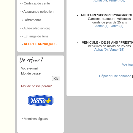
Achat (4)
,
Vente (466)
Certificat de vente
Assurance collection
MILITAIRES/POMPIERS/AGRICO
Camions, tracteurs, véhicules
Rétromobile
lourds de plus de 25 ans
Achat (1)
,
Vente (4)
Auto-collection.org
Echange de liens
VEHICULE - DE 25 ANS / PREST
ALERTE ARNAQUES
Véhicules de moins de 25 ans
Achat (0)
,
Vente (15)
Voir to
Votre e-mail
Mot de passe
Déposer une annonce
Mot de passe perdu?
Mentions légales