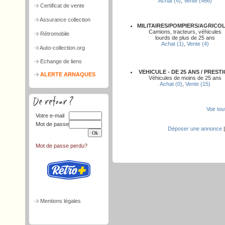
Achat (4)
,
Vente (466)
Certificat de vente
Assurance collection
MILITAIRES/POMPIERS/AGRICO
Camions, tracteurs, véhicules
Rétromobile
lourds de plus de 25 ans
Achat (1)
,
Vente (4)
Auto-collection.org
Echange de liens
VEHICULE - DE 25 ANS / PREST
ALERTE ARNAQUES
Véhicules de moins de 25 ans
Achat (0)
,
Vente (15)
Voir to
Votre e-mail
Mot de passe
Déposer une annonce
Mot de passe perdu?
Mentions légales