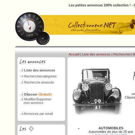
Les petites annonces 100% collection ! -
Accueil
|
Liste des annonces
|
Rechercher
|
M
Liste des annonces
Recherche/catégories
Recherche avancée
un
Déposer
(
Gratuit
)
Clique
Modifier/Supprimer
mon annonce
Annonces par email
AUTOMOBILES
Automobiles de plus de 25 ans