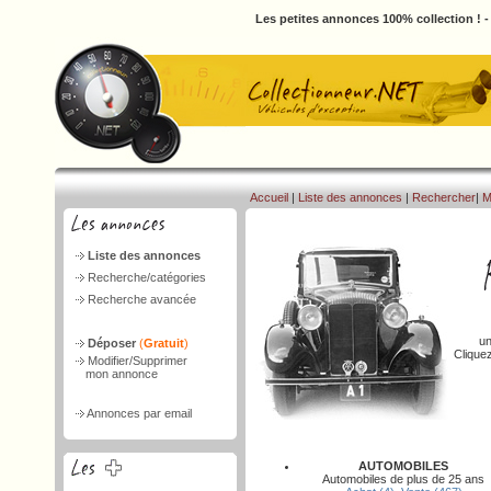
Les petites annonces 100% collection ! 
Accueil
|
Liste des annonces
|
Rechercher
|
M
Liste des annonces
Recherche/catégories
Recherche avancée
un
Déposer
(
Gratuit
)
Clique
Modifier/Supprimer
mon annonce
Annonces par email
AUTOMOBILES
Automobiles de plus de 25 ans