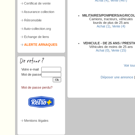
Achat (4)
,
Vente (467)
Certificat de vente
Assurance collection
MILITAIRES/POMPIERS/AGRICO
Camions, tracteurs, véhicules
Rétromobile
lourds de plus de 25 ans
Achat (1)
,
Vente (4)
Auto-collection.org
Echange de liens
VEHICULE - DE 25 ANS / PREST
ALERTE ARNAQUES
Véhicules de moins de 25 ans
Achat (0)
,
Vente (15)
Voir to
Votre e-mail
Mot de passe
Déposer une annonce
Mot de passe perdu?
Mentions légales