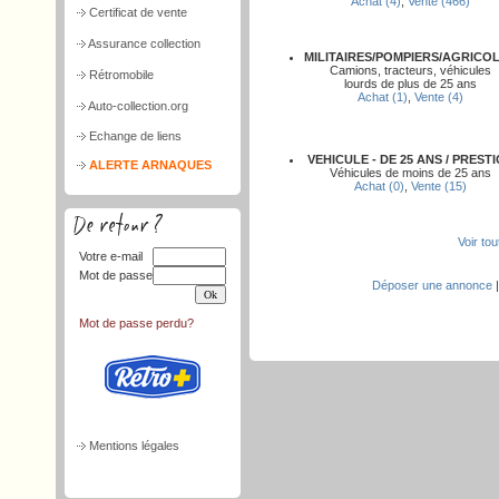
Achat (4)
,
Vente (466)
Certificat de vente
Assurance collection
MILITAIRES/POMPIERS/AGRICO
Camions, tracteurs, véhicules
Rétromobile
lourds de plus de 25 ans
Achat (1)
,
Vente (4)
Auto-collection.org
Echange de liens
VEHICULE - DE 25 ANS / PREST
ALERTE ARNAQUES
Véhicules de moins de 25 ans
Achat (0)
,
Vente (15)
Voir to
Votre e-mail
Mot de passe
Déposer une annonce
Mot de passe perdu?
Mentions légales