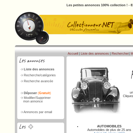
Les petites annonces 100% collection ! - 
Accueil
|
Liste des annonces
|
Rechercher
|
M
Liste des annonces
Recherche/catégories
Recherche avancée
un
Déposer
(
Gratuit
)
Clique
Modifier/Supprimer
mon annonce
Annonces par email
AUTOMOBILES
Automobiles de plus de 25 ans