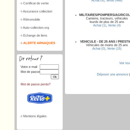
Achat (4)
,
Vente (466)
Certificat de vente
Assurance collection
MILITAIRES/POMPIERS/AGRICO
Camions, tracteurs, véhicules
Rétromobile
lourds de plus de 25 ans
Achat (1)
,
Vente (4)
Auto-collection.org
Echange de liens
VEHICULE - DE 25 ANS / PREST
ALERTE ARNAQUES
Véhicules de moins de 25 ans
Achat (0)
,
Vente (15)
Voir to
Votre e-mail
Mot de passe
Déposer une annonce
Mot de passe perdu?
Mentions légales