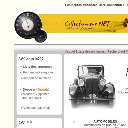
Les petites annonces 100% collection ! -
Accueil
|
Liste des annonces
|
Rechercher
|
M
Liste des annonces
Recherche/catégories
Recherche avancée
un
Déposer
(
Gratuit
)
Clique
Modifier/Supprimer
mon annonce
Annonces par email
AUTOMOBILES
Automobiles de plus de 25 ans