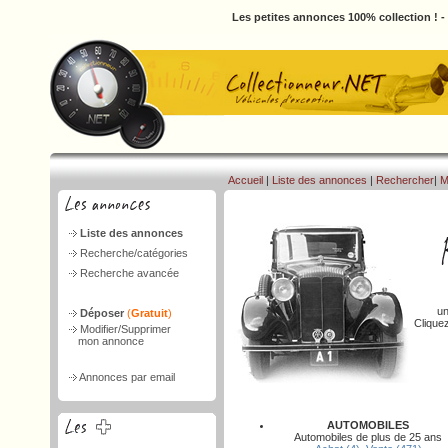
Les petites annonces 100% collection ! 
Accueil
|
Liste des annonces
|
Rechercher
|
M
Liste des annonces
Recherche/catégories
Recherche avancée
un
Déposer
(
Gratuit
)
Clique
Modifier/Supprimer
mon annonce
Annonces par email
AUTOMOBILES
Automobiles de plus de 25 ans