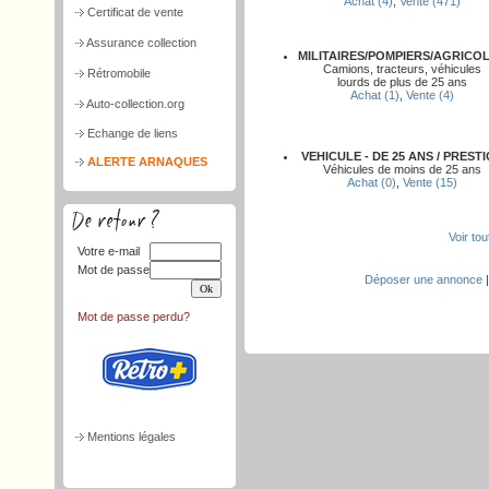
Achat (4)
,
Vente (471)
Certificat de vente
Assurance collection
MILITAIRES/POMPIERS/AGRICO
Camions, tracteurs, véhicules
Rétromobile
lourds de plus de 25 ans
Achat (1)
,
Vente (4)
Auto-collection.org
Echange de liens
VEHICULE - DE 25 ANS / PREST
ALERTE ARNAQUES
Véhicules de moins de 25 ans
Achat (0)
,
Vente (15)
Voir to
Votre e-mail
Mot de passe
Déposer une annonce
Mot de passe perdu?
Mentions légales