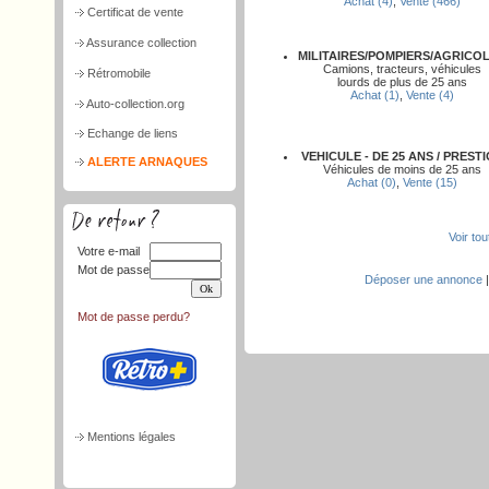
Achat (4)
,
Vente (466)
Certificat de vente
Assurance collection
MILITAIRES/POMPIERS/AGRICO
Camions, tracteurs, véhicules
Rétromobile
lourds de plus de 25 ans
Achat (1)
,
Vente (4)
Auto-collection.org
Echange de liens
VEHICULE - DE 25 ANS / PREST
ALERTE ARNAQUES
Véhicules de moins de 25 ans
Achat (0)
,
Vente (15)
Voir to
Votre e-mail
Mot de passe
Déposer une annonce
Mot de passe perdu?
Mentions légales