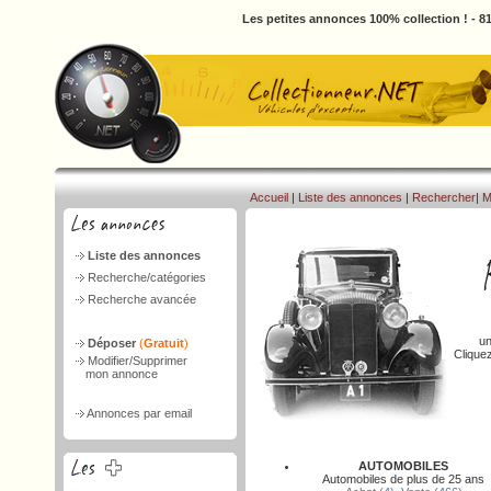
Les petites annonces 100% collection ! - 
Accueil
|
Liste des annonces
|
Rechercher
|
M
Liste des annonces
Recherche/catégories
Recherche avancée
un
Déposer
(
Gratuit
)
Clique
Modifier/Supprimer
mon annonce
Annonces par email
AUTOMOBILES
Automobiles de plus de 25 ans