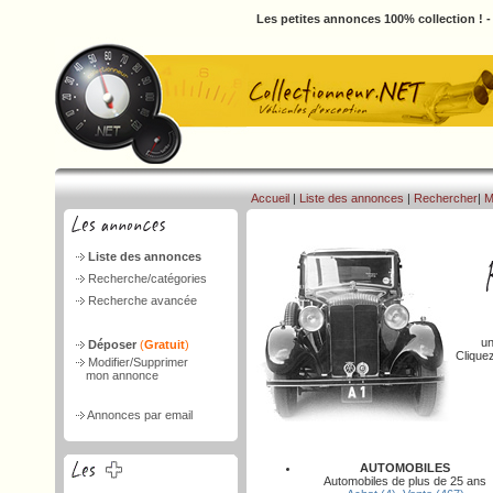
Les petites annonces 100% collection ! 
Accueil
|
Liste des annonces
|
Rechercher
|
M
Liste des annonces
Recherche/catégories
Recherche avancée
un
Déposer
(
Gratuit
)
Clique
Modifier/Supprimer
mon annonce
Annonces par email
AUTOMOBILES
Automobiles de plus de 25 ans