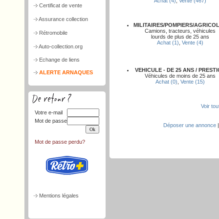
Achat (4)
,
Vente (467)
Certificat de vente
Assurance collection
MILITAIRES/POMPIERS/AGRICO
Camions, tracteurs, véhicules
Rétromobile
lourds de plus de 25 ans
Achat (1)
,
Vente (4)
Auto-collection.org
Echange de liens
VEHICULE - DE 25 ANS / PREST
ALERTE ARNAQUES
Véhicules de moins de 25 ans
Achat (0)
,
Vente (15)
Voir to
Votre e-mail
Mot de passe
Déposer une annonce
Mot de passe perdu?
Mentions légales