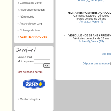
Achat (4)
,
Vente (471)
Certificat de vente
Assurance collection
MILITAIRES/POMPIERS/AGRICO
Camions, tracteurs, véhicules
Rétromobile
lourds de plus de 25 ans
Achat (1)
,
Vente (4)
Auto-collection.org
Echange de liens
VEHICULE - DE 25 ANS / PREST
ALERTE ARNAQUES
Véhicules de moins de 25 ans
Achat (0)
,
Vente (15)
Voir to
Votre e-mail
Mot de passe
Déposer une annonce
Mot de passe perdu?
Mentions légales