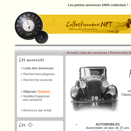
Les petites annonces 100% collection ! 
Accueil
|
Liste des annonces
|
Rechercher
|
M
Liste des annonces
Recherche/catégories
Recherche avancée
un
Déposer
(
Gratuit
)
Clique
Modifier/Supprimer
mon annonce
Annonces par email
AUTOMOBILES
Automobiles de plus de 25 ans