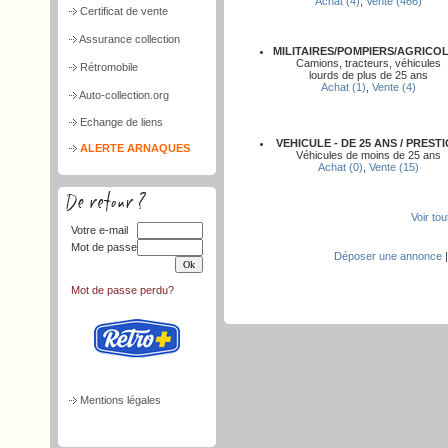
Achat (4)
,
Vente (466)
Certificat de vente
Assurance collection
MILITAIRES/POMPIERS/AGRICO
Camions, tracteurs, véhicules
Rétromobile
lourds de plus de 25 ans
Achat (1)
,
Vente (4)
Auto-collection.org
Echange de liens
VEHICULE - DE 25 ANS / PREST
ALERTE ARNAQUES
Véhicules de moins de 25 ans
Achat (0)
,
Vente (15)
Voir to
Votre e-mail
Mot de passe
Déposer une annonce
Mot de passe perdu?
Mentions légales