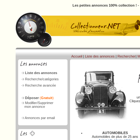
Les petites annonces 100% collection ! 
Accueil
|
Liste des annonces
|
Rechercher
|
M
Liste des annonces
Recherche/catégories
Recherche avancée
un
Déposer
(
Gratuit
)
Clique
Modifier/Supprimer
mon annonce
Annonces par email
AUTOMOBILES
Automobiles de plus de 25 ans