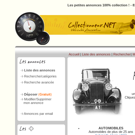
Les petites annonces 100% collection ! - 
Accueil
|
Liste des annonces
|
Rechercher
|
M
Liste des annonces
Recherche/catégories
Recherche avancée
un
Déposer
(
Gratuit
)
Clique
Modifier/Supprimer
mon annonce
Annonces par email
AUTOMOBILES
Automobiles de plus de 25 ans