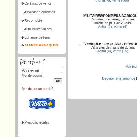
Achat (4)
,
Vente (466)
Certificat de vente
Assurance collection
MILITAIRES/POMPIERS/AGRICO
Camions, tracteurs, véhicules
Rétromobile
lourds de plus de 25 ans
Achat (1)
,
Vente (4)
Auto-collection.org
Echange de liens
VEHICULE - DE 25 ANS / PREST
ALERTE ARNAQUES
Véhicules de moins de 25 ans
Achat (0)
,
Vente (15)
Voir to
Votre e-mail
Mot de passe
Déposer une annonce
Mot de passe perdu?
Mentions légales