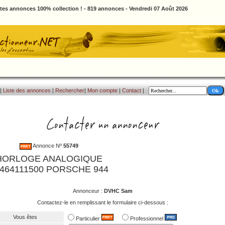
ites annonces 100% collection ! - 819 annonces - Vendredi 07 Août 2026
|
Liste des annonces
|
Rechercher
|
Mon compte
|
Contact
|
Annonce Nº
55749
HORLOGE ANALOGIQUE
464111500 PORSCHE 944
Annonceur :
DVHC Sam
Contactez-le en remplissant le formulaire ci-dessous :
Vous êtes
Particulier
Professionnel