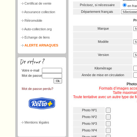
Certificat de vente
Précisez, si nécessaire
en f
Département français
Assurance collection
Pr
Rétromobile
Marque
Auto-collection.org
Echange de liens
Modèle
ALERTE ARNAQUES
Version
Kilométrage
Votre e-mail
Année de mise en circulation
Mot de passe
Phot
Formats d’images acce
Mot de passe perdu?
Taille maximale
Toute tentative avec un autre type de 
Photo Nº1
Photo Nº2
Mentions légales
Photo Nº3
Photo Nº4