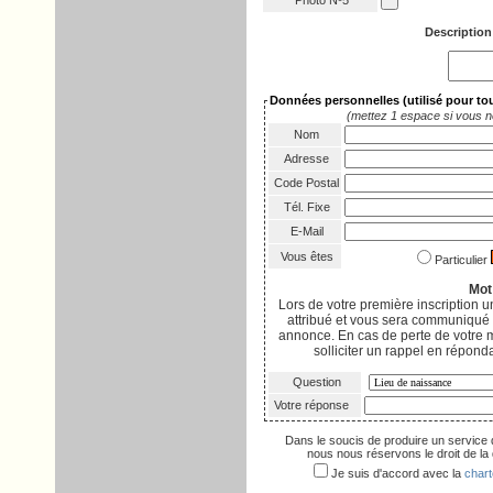
Photo Nº5
Description
Données personnelles
(utilisé pour t
(mettez 1 espace si vous n
Nom
Adresse
Code Postal
Tél. Fixe
E-Mail
Vous êtes
Particulier
Mot
Lors de votre première inscription
attribué et vous sera communiqué p
annonce. En cas de perte de votre 
solliciter un rappel en réponda
Question
Votre réponse
Dans le soucis de produire un service 
nous nous réservons le droit de la d
Je suis d'accord avec la
chart