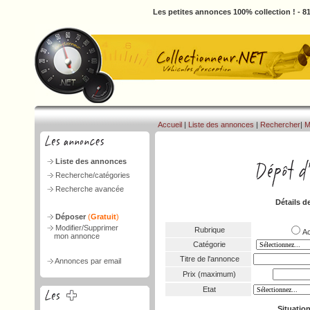
Les petites annonces 100% collection ! - 
Accueil
|
Liste des annonces
|
Rechercher
|
M
Liste des annonces
Recherche/catégories
Recherche avancée
Détails d
Déposer
(
Gratuit
)
Modifier/Supprimer
Rubrique
A
mon annonce
Catégorie
Titre de l'annonce
Annonces par email
Prix (maximum)
Etat
Situatio