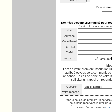
Photo Nº5
Description
Données personnelles
(utilisé pour t
(mettez 1 espace si vous n
Nom
Adresse
Code Postal
Tél. Fixe
E-Mail
Vous êtes
Particulier
Mot
Lors de votre première inscription
attribué et vous sera communiqué p
annonce. En cas de perte de votre 
solliciter un rappel en réponda
Question
Votre réponse
Dans le soucis de produire un service 
nous nous réservons le droit de la d
Je suis d'accord avec la
chart