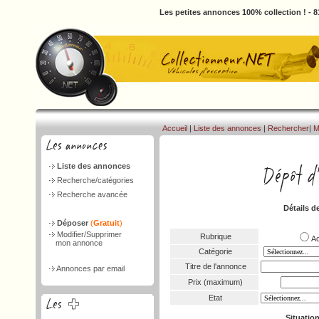
Les petites annonces 100% collection ! - 
Accueil
|
Liste des annonces
|
Rechercher
|
M
Liste des annonces
Recherche/catégories
Recherche avancée
Détails d
Déposer
(
Gratuit
)
Modifier/Supprimer
Rubrique
A
mon annonce
Catégorie
Titre de l'annonce
Annonces par email
Prix (maximum)
Etat
Situatio