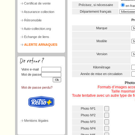
Certificat de vente
Précisez, si nécessaire
en f
Département français
Assurance collection
Pr
Rétromobile
Marque
Auto-collection.org
Echange de liens
Modèle
ALERTE ARNAQUES
Version
Kilométrage
Votre e-mail
Année de mise en circulation
Mot de passe
Phot
Formats d’images acce
Mot de passe perdu?
Taille maximale
Toute tentative avec un autre type de 
Photo Nº1
Photo Nº2
Mentions légales
Photo Nº3
Photo Nº4