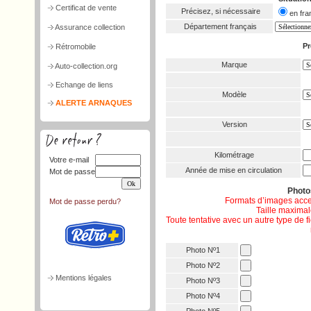
Certificat de vente
Précisez, si nécessaire
en f
Département français
Assurance collection
Pr
Rétromobile
Marque
Auto-collection.org
Echange de liens
Modèle
ALERTE ARNAQUES
Version
Kilométrage
Votre e-mail
Année de mise en circulation
Mot de passe
Phot
Formats d’images acce
Mot de passe perdu?
Taille maximale
Toute tentative avec un autre type de 
Photo Nº1
Photo Nº2
Mentions légales
Photo Nº3
Photo Nº4