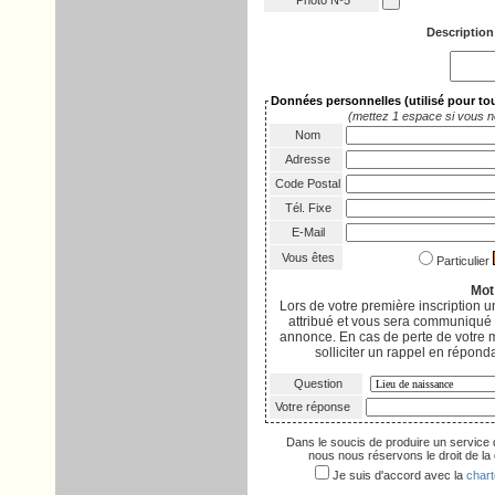
Photo Nº5
Description
Données personnelles
(utilisé pour t
(mettez 1 espace si vous n
Nom
Adresse
Code Postal
Tél. Fixe
E-Mail
Vous êtes
Particulier
Mot
Lors de votre première inscription
attribué et vous sera communiqué p
annonce. En cas de perte de votre 
solliciter un rappel en réponda
Question
Votre réponse
Dans le soucis de produire un service 
nous nous réservons le droit de la d
Je suis d'accord avec la
chart