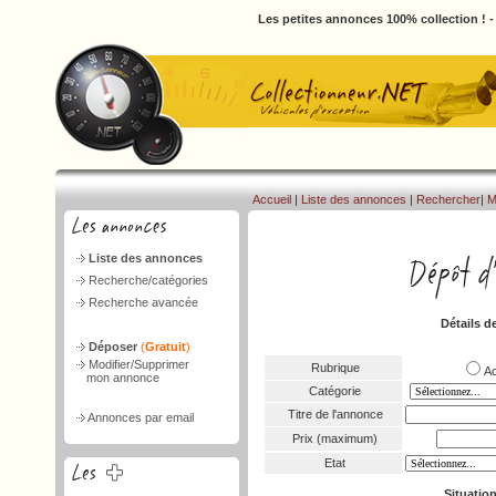
Les petites annonces 100% collection ! 
Accueil
|
Liste des annonces
|
Rechercher
|
M
Liste des annonces
Recherche/catégories
Recherche avancée
Détails d
Déposer
(
Gratuit
)
Modifier/Supprimer
Rubrique
A
mon annonce
Catégorie
Titre de l'annonce
Annonces par email
Prix (maximum)
Etat
Situatio