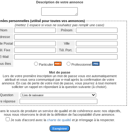
Description de votre annonce
nées personnelles
(utilisé pour toutes vos annonces)
(mettez 1 espace si vous ne souhaitez pas remplir une case)
Nom
Prénom
dresse
e Postal
Ville
l. Fixe
Tél. Port.
-Mail
us êtes
Particulier
Professionnel
Mot de passe
Lors de votre première inscription un mot de passe vous est automatiquement
attribué et vous sera communiqué par e-mail après la confirmation de votre
annonce. En cas de perte de votre mot de passe, vous pourrez à tout moment
solliciter un rappel en répondant à la question suivante (à choisir).
Question
re réponse
ans le soucis de produire un service de qualité et de cohérence avec nos objectifs,
nous nous réservons le droit de la définition de l'acceptabilité d'une annonce.
Je suis d'accord avec la
charte de qualité
et je m'engage à la respecter.