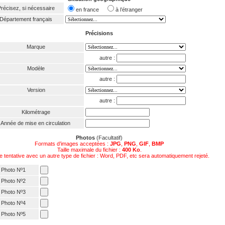
récisez, si nécessaire
en france
à l’étranger
Département français
Précisions
Marque
autre :
Modèle
autre :
Version
autre :
Kilométrage
Année de mise en circulation
Photos
(Facultatif)
Formats d’images acceptées :
JPG
,
PNG
,
GIF
,
BMP
Taille maximale du fichier :
400 Ko
.
e tentative avec un autre type de fichier : Word, PDF, etc sera automatiquement rejeté.
Photo Nº1
Photo Nº2
Photo Nº3
Photo Nº4
Photo Nº5