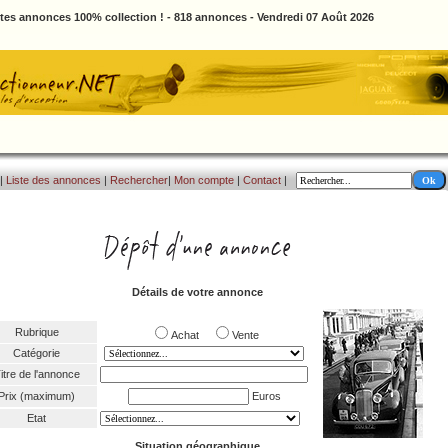
ites annonces 100% collection ! - 818 annonces - Vendredi 07 Août 2026
|
Liste des annonces
|
Rechercher
|
Mon compte
|
Contact
|
Détails de votre annonce
Rubrique
Achat
Vente
Catégorie
itre de l'annonce
Prix (maximum)
Euros
Etat
Situation géographique