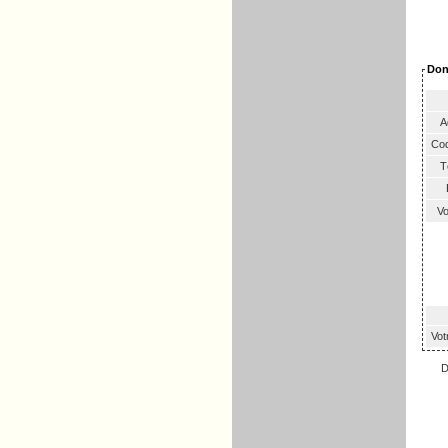
Don
A
Cod
Té
E
Vo
Vot
D