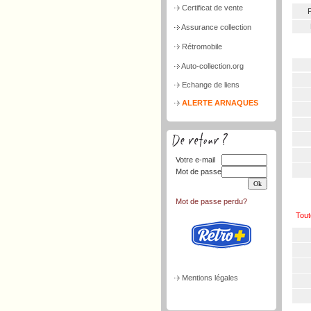
Certificat de vente
P
Assurance collection
Rétromobile
Auto-collection.org
Echange de liens
ALERTE ARNAQUES
Votre e-mail
Mot de passe
Mot de passe perdu?
Tout
Mentions légales