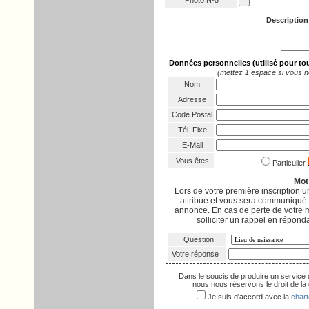
Photo Nº5
Description
Données personnelles
(utilisé pour t
(mettez 1 espace si vous n
Nom
Adresse
Code Postal
Tél. Fixe
E-Mail
Vous êtes
Particulier
Mot
Lors de votre première inscription
attribué et vous sera communiqué p
annonce. En cas de perte de votre 
solliciter un rappel en réponda
Question
Votre réponse
Dans le soucis de produire un service 
nous nous réservons le droit de la d
Je suis d'accord avec la
chart