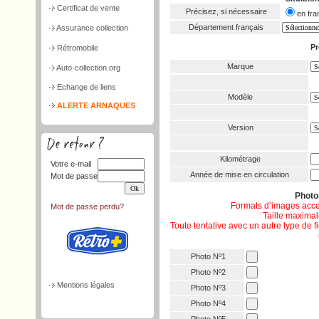
Certificat de vente
Précisez, si nécessaire
en f
Département français
Assurance collection
Pr
Rétromobile
Marque
Auto-collection.org
Echange de liens
Modèle
ALERTE ARNAQUES
Version
Kilométrage
Votre e-mail
Année de mise en circulation
Mot de passe
Phot
Formats d’images acce
Mot de passe perdu?
Taille maximale
Toute tentative avec un autre type de 
Photo Nº1
Photo Nº2
Mentions légales
Photo Nº3
Photo Nº4