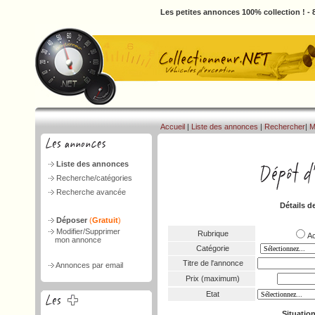
Les petites annonces 100% collection ! -
Accueil
|
Liste des annonces
|
Rechercher
|
M
Liste des annonces
Recherche/catégories
Recherche avancée
Détails d
Déposer
(
Gratuit
)
Modifier/Supprimer
Rubrique
A
mon annonce
Catégorie
Titre de l'annonce
Annonces par email
Prix (maximum)
Etat
Situatio