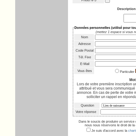
Photo Nº5
Description
Données personnelles
(utilisé pour t
(mettez 1 espace si vous n
Nom
Adresse
Code Postal
Tél. Fixe
E-Mail
Vous êtes
Particulier
Mot
Lors de votre première inscription
attribué et vous sera communiqué p
annonce. En cas de perte de votre 
solliciter un rappel en réponda
Question
Votre réponse
Dans le soucis de produire un service 
nous nous réservons le droit de la d
Je suis d'accord avec la
chart