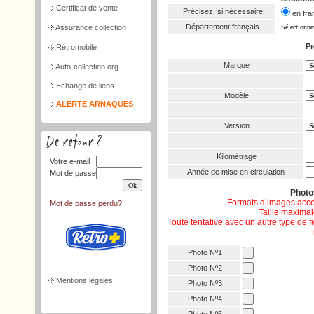
Certificat de vente
Précisez, si nécessaire
en f
Département français
Assurance collection
Pr
Rétromobile
Marque
Auto-collection.org
Echange de liens
Modèle
ALERTE ARNAQUES
Version
Kilométrage
Votre e-mail
Année de mise en circulation
Mot de passe
Phot
Formats d’images acce
Mot de passe perdu?
Taille maximale
Toute tentative avec un autre type de 
Photo Nº1
Photo Nº2
Mentions légales
Photo Nº3
Photo Nº4