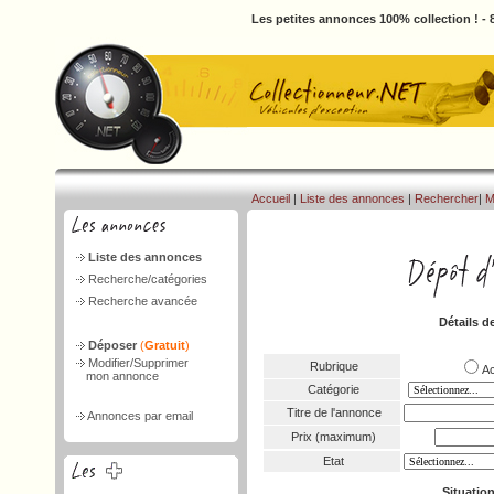
Les petites annonces 100% collection ! -
Accueil
|
Liste des annonces
|
Rechercher
|
M
Liste des annonces
Recherche/catégories
Recherche avancée
Détails d
Déposer
(
Gratuit
)
Modifier/Supprimer
Rubrique
A
mon annonce
Catégorie
Titre de l'annonce
Annonces par email
Prix (maximum)
Etat
Situatio