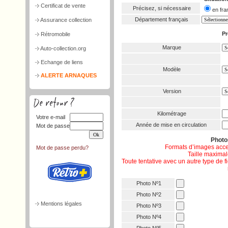
Certificat de vente
Précisez, si nécessaire
en f
Département français
Assurance collection
Pr
Rétromobile
Marque
Auto-collection.org
Echange de liens
Modèle
ALERTE ARNAQUES
Version
Kilométrage
Votre e-mail
Année de mise en circulation
Mot de passe
Phot
Formats d’images acce
Mot de passe perdu?
Taille maximale
Toute tentative avec un autre type de 
Photo Nº1
Photo Nº2
Mentions légales
Photo Nº3
Photo Nº4