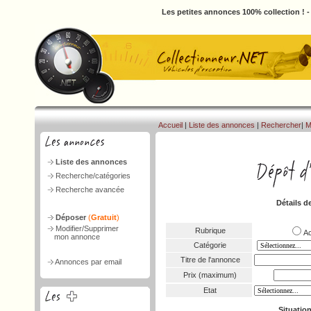
Les petites annonces 100% collection ! 
Accueil
|
Liste des annonces
|
Rechercher
|
M
Liste des annonces
Recherche/catégories
Recherche avancée
Détails d
Déposer
(
Gratuit
)
Modifier/Supprimer
Rubrique
A
mon annonce
Catégorie
Titre de l'annonce
Annonces par email
Prix (maximum)
Etat
Situatio