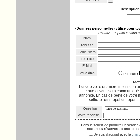
Photo Nº5
Description
Données personnelles
(utilisé pour t
(mettez 1 espace si vous n
Nom
Adresse
Code Postal
Tél. Fixe
E-Mail
Vous êtes
Particulier
Mot
Lors de votre première inscription
attribué et vous sera communiqué p
annonce. En cas de perte de votre 
solliciter un rappel en réponda
Question
Votre réponse
Dans le soucis de produire un service 
nous nous réservons le droit de la d
Je suis d'accord avec la
chart