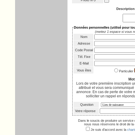
Photo Nº5
Description
Données personnelles
(utilisé pour t
(mettez 1 espace si vous n
Nom
Adresse
Code Postal
Tél. Fixe
E-Mail
Vous êtes
Particulier
Mot
Lors de votre première inscription
attribué et vous sera communiqué p
annonce. En cas de perte de votre 
solliciter un rappel en réponda
Question
Votre réponse
Dans le soucis de produire un service 
nous nous réservons le droit de la d
Je suis d'accord avec la
chart