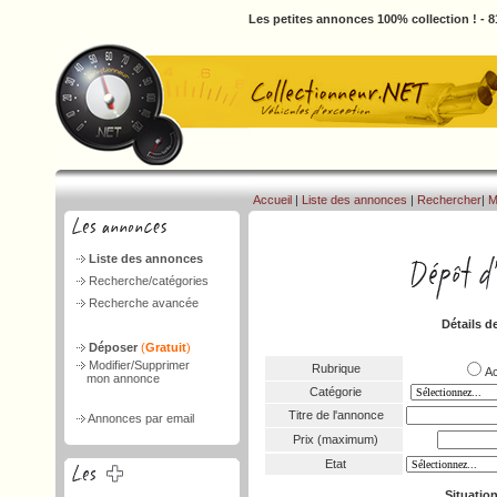
Les petites annonces 100% collection ! - 
Accueil
|
Liste des annonces
|
Rechercher
|
M
Liste des annonces
Recherche/catégories
Recherche avancée
Détails d
Déposer
(
Gratuit
)
Modifier/Supprimer
Rubrique
A
mon annonce
Catégorie
Titre de l'annonce
Annonces par email
Prix (maximum)
Etat
Situatio