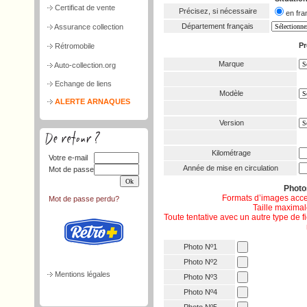
Certificat de vente
Précisez, si nécessaire
en f
Département français
Assurance collection
Pr
Rétromobile
Marque
Auto-collection.org
Echange de liens
Modèle
ALERTE ARNAQUES
Version
Kilométrage
Votre e-mail
Année de mise en circulation
Mot de passe
Phot
Formats d’images acce
Mot de passe perdu?
Taille maximale
Toute tentative avec un autre type de 
Photo Nº1
Photo Nº2
Mentions légales
Photo Nº3
Photo Nº4