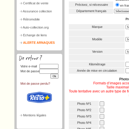
Certificat de vente
Précisez, si nécessaire
en f
Département français
Assurance collection
Pr
Rétromobile
Marque
Auto-collection.org
Echange de liens
Modèle
ALERTE ARNAQUES
Version
Kilométrage
Votre e-mail
Année de mise en circulation
Mot de passe
Phot
Formats d’images acce
Mot de passe perdu?
Taille maximale
Toute tentative avec un autre type de 
Photo Nº1
Photo Nº2
Mentions légales
Photo Nº3
Photo Nº4