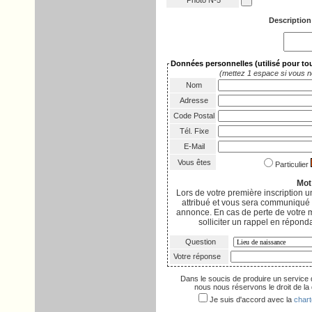
Photo Nº5
Description
Données personnelles
(utilisé pour t
(mettez 1 espace si vous n
Nom
Adresse
Code Postal
Tél. Fixe
E-Mail
Vous êtes
Particulier
Mot
Lors de votre première inscription
attribué et vous sera communiqué p
annonce. En cas de perte de votre 
solliciter un rappel en réponda
Question
Votre réponse
Dans le soucis de produire un service 
nous nous réservons le droit de la d
Je suis d'accord avec la
chart