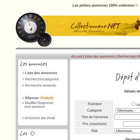
Les petites annonces 100% collection ! 
Accueil
|
Liste des annonces
|
Rechercher
|
M
Liste des annonces
Recherche/catégories
Recherche avancée
Détails d
Déposer
(
Gratuit
)
Modifier/Supprimer
Rubrique
A
mon annonce
Catégorie
Titre de l'annonce
Annonces par email
Prix (maximum)
Etat
Situatio