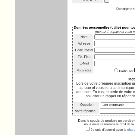
Photo Nº5
Description
Données personnelles
(utilisé pour t
(mettez 1 espace si vous n
Nom
Adresse
Code Postal
Tél. Fixe
E-Mail
Vous êtes
Particulier
Mot
Lors de votre première inscription
attribué et vous sera communiqué p
annonce. En cas de perte de votre 
solliciter un rappel en réponda
Question
Votre réponse
Dans le soucis de produire un service 
nous nous réservons le droit de la d
Je suis d'accord avec la
chart