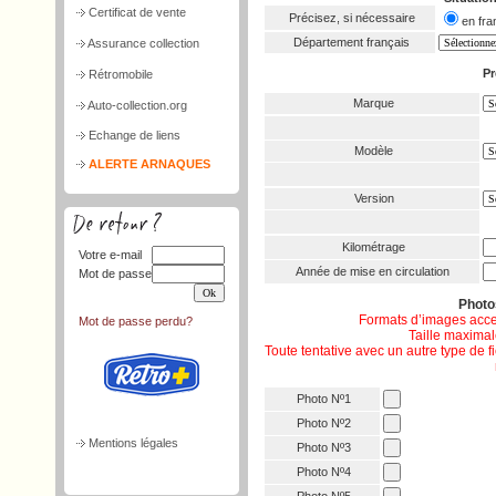
Certificat de vente
Précisez, si nécessaire
en f
Département français
Assurance collection
Pr
Rétromobile
Marque
Auto-collection.org
Echange de liens
Modèle
ALERTE ARNAQUES
Version
Kilométrage
Votre e-mail
Année de mise en circulation
Mot de passe
Phot
Formats d’images acce
Mot de passe perdu?
Taille maximale
Toute tentative avec un autre type de 
Photo Nº1
Photo Nº2
Mentions légales
Photo Nº3
Photo Nº4