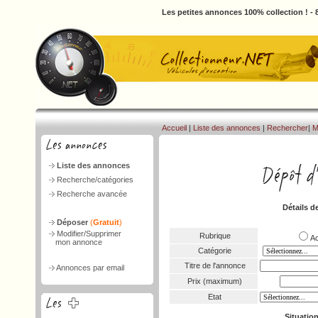
Les petites annonces 100% collection ! -
Accueil
|
Liste des annonces
|
Rechercher
|
M
Liste des annonces
Recherche/catégories
Recherche avancée
Détails d
Déposer
(
Gratuit
)
Modifier/Supprimer
Rubrique
A
mon annonce
Catégorie
Titre de l'annonce
Annonces par email
Prix (maximum)
Etat
Situatio