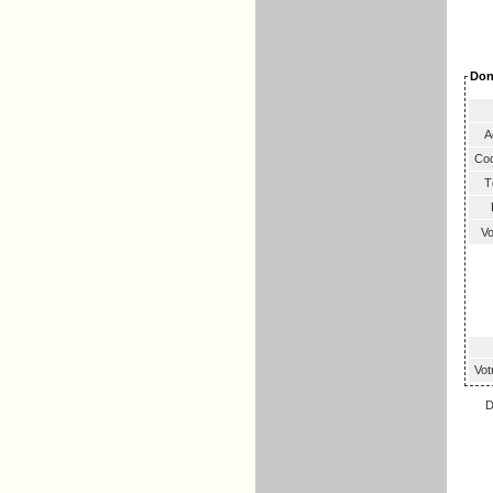
Don
A
Cod
Té
E
Vo
Vot
D