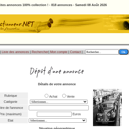
ites annonces 100% collection ! - 818 annonces - Samedi 08 Août 2026
|
Liste des annonces
|
Rechercher
|
Mon compte
|
Contact
|
Détails de votre annonce
Rubrique
Achat
Vente
Catégorie
itre de l'annonce
Prix (maximum)
Euros
Etat
Situation géographique