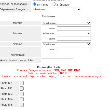
récisez, si nécessaire
en france
à l’étranger
Département français
Précisions
Marque
autre :
Modèle
autre :
Version
autre :
Kilométrage
Année de mise en circulation
Photos
(Facultatif)
Formats d’images acceptées :
JPG
,
PNG
,
GIF
,
BMP
Taille maximale du fichier :
400 Ko
.
e tentative avec un autre type de fichier : Word, PDF, etc sera automatiquement rejeté.
Photo Nº1
Photo Nº2
Photo Nº3
Photo Nº4
Photo Nº5