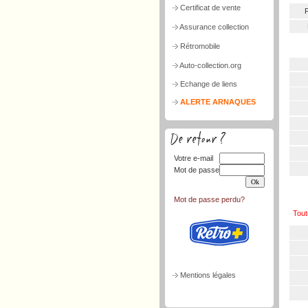
Certificat de vente
P
Assurance collection
Rétromobile
Auto-collection.org
Echange de liens
ALERTE ARNAQUES
Votre e-mail
Mot de passe
Mot de passe perdu?
Tout
Mentions légales