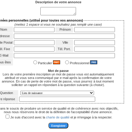
Description de votre annonce
nées personnelles
(utilisé pour toutes vos annonces)
(mettez 1 espace si vous ne souhaitez pas remplir une case)
Nom
Prénom
dresse
e Postal
Ville
l. Fixe
Tél. Port.
-Mail
us êtes
Particulier
Professionnel
Mot de passe
Lors de votre première inscription un mot de passe vous est automatiquement
attribué et vous sera communiqué par e-mail après la confirmation de votre
annonce. En cas de perte de votre mot de passe, vous pourrez à tout moment
solliciter un rappel en répondant à la question suivante (à choisir).
Question
re réponse
ans le soucis de produire un service de qualité et de cohérence avec nos objectifs,
nous nous réservons le droit de la définition de l'acceptabilité d'une annonce.
Je suis d'accord avec la
charte de qualité
et je m'engage à la respecter.