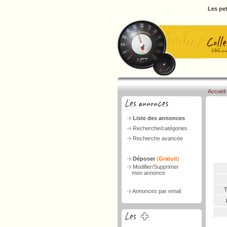
Les pet
Accueil
Liste des annonces
Recherche/catégories
Recherche avancée
Déposer
(
Gratuit
)
Modifier/Supprimer
mon annonce
T
Annonces par email