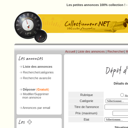
Les petites annonces 100% collection ! 
Accueil
|
Liste des annonces
|
Rechercher
|
M
Liste des annonces
Recherche/catégories
Recherche avancée
Détails d
Déposer
(
Gratuit
)
Modifier/Supprimer
Rubrique
A
mon annonce
Catégorie
Titre de l'annonce
Annonces par email
Prix (maximum)
Etat
Situatio