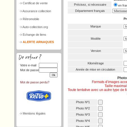
Certificat de vente
Précisez, si nécessaire
en f
Département français
Assurance collection
Pr
Rétromobile
Marque
Auto-collection.org
Echange de liens
Modèle
ALERTE ARNAQUES
Version
Kilométrage
Votre e-mail
Année de mise en circulation
Mot de passe
Phot
Formats d’images acce
Mot de passe perdu?
Taille maximale
Toute tentative avec un autre type de 
Photo Nº1
Photo Nº2
Mentions légales
Photo Nº3
Photo Nº4