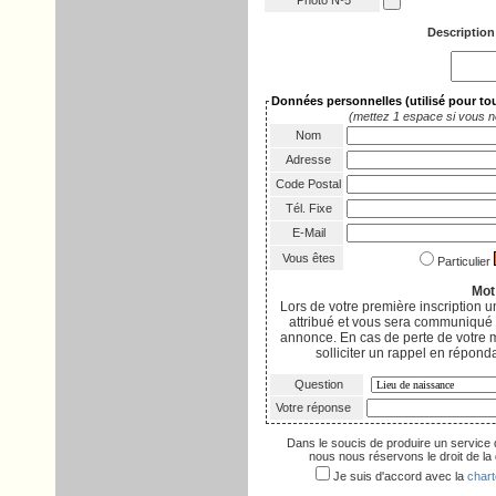
Photo Nº5
Description
Données personnelles
(utilisé pour t
(mettez 1 espace si vous n
Nom
Adresse
Code Postal
Tél. Fixe
E-Mail
Vous êtes
Particulier
Mot
Lors de votre première inscription
attribué et vous sera communiqué p
annonce. En cas de perte de votre 
solliciter un rappel en réponda
Question
Votre réponse
Dans le soucis de produire un service 
nous nous réservons le droit de la d
Je suis d'accord avec la
chart