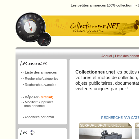
Les petites annonces 100% collection ! -
Accueil
|
Liste des anno
Collectionneur.net
les petites
Liste des annonces
voitures et motos de collection,
Recherche/catégories
objets publicitaires, document
Recherche avancée
visiteurs uniques par jour !
Déposer
(
Gratuit
)
Modifier/Supprimer
mon annonce
Annonces par email
RECHERCHE PAR CAT
SERRURE DROITE 8N183...
SE