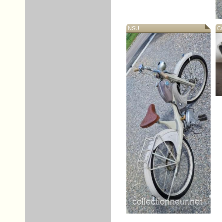
NSU
CO