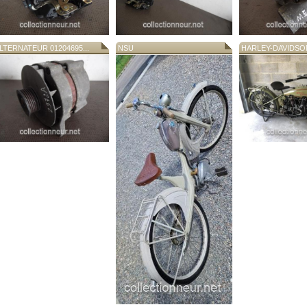
LTERNATEUR 01204695...
NSU
HARLEY-DAVIDSON 