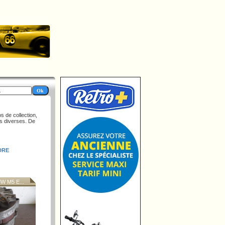
s de collection,
es diverses. De
DRE
 M5 E...