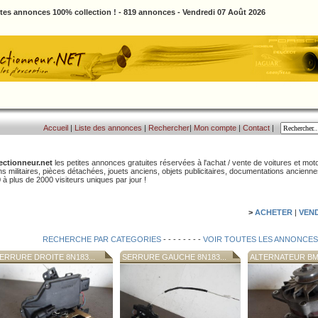
ites annonces 100% collection ! - 819 annonces - Vendredi 07 Août 2026
Accueil
|
Liste des annonces
|
Rechercher
|
Mon compte
|
Contact
|
ectionneur.net
les petites annonces gratuites réservées à l'achat / vente de voitures et moto
ns militaires, pièces détachées, jouets anciens, objets publicitaires, documentations ancienn
 à plus de 2000 visiteurs uniques par jour !
>
ACHETER
|
VEN
RECHERCHE PAR CATEGORIES
- - - - - - - -
VOIR TOUTES LES ANNONCES
ERRURE DROITE 8N183...
SERRURE GAUCHE 8N183...
ALTERNATEUR BMW