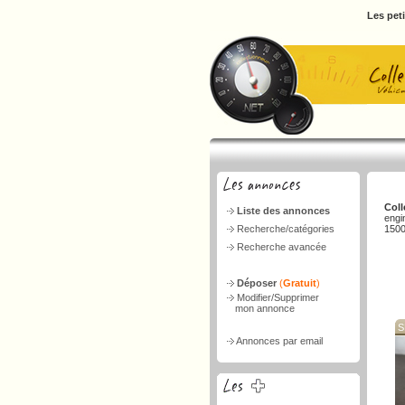
Les pet
Coll
Liste des annonces
engi
Recherche/catégories
1500
Recherche avancée
Déposer
(
Gratuit
)
Modifier/Supprimer
mon annonce
S
Annonces par email