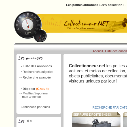
Les petites annonces 100% collection ! 
Accueil
|
Liste des anno
Collectionneur.net
les petites
Liste des annonces
voitures et motos de collection,
Recherche/catégories
objets publicitaires, document
Recherche avancée
visiteurs uniques par jour !
Déposer
(
Gratuit
)
Modifier/Supprimer
mon annonce
Annonces par email
RECHERCHE PAR CAT
SERRURE DROITE 8N183...
SE