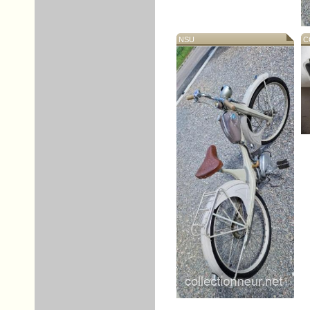
NSU
CO