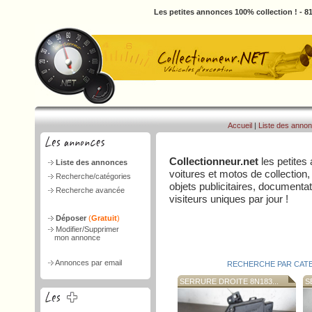
Les petites annonces 100% collection ! - 
Accueil
|
Liste des anno
Collectionneur.net
les petites
Liste des annonces
voitures et motos de collection,
Recherche/catégories
objets publicitaires, document
Recherche avancée
visiteurs uniques par jour !
Déposer
(
Gratuit
)
Modifier/Supprimer
mon annonce
Annonces par email
RECHERCHE PAR CAT
SERRURE DROITE 8N183...
SE