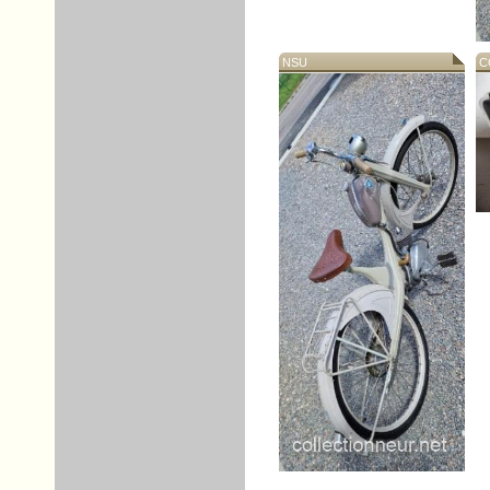
NSU
CO