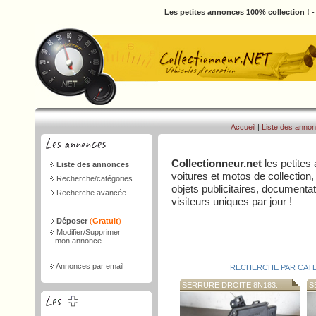
Les petites annonces 100% collection ! 
Accueil
|
Liste des anno
Collectionneur.net
les petites
Liste des annonces
voitures et motos de collection,
Recherche/catégories
objets publicitaires, document
Recherche avancée
visiteurs uniques par jour !
Déposer
(
Gratuit
)
Modifier/Supprimer
mon annonce
Annonces par email
RECHERCHE PAR CAT
SERRURE DROITE 8N183...
SE