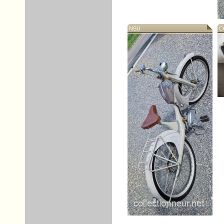
NSU
CO