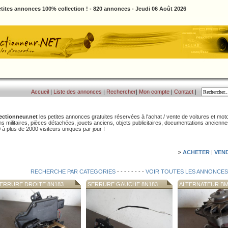
tites annonces 100% collection ! - 820 annonces - Jeudi 06 Août 2026
Accueil
|
Liste des annonces
|
Rechercher
|
Mon compte
|
Contact
|
ectionneur.net
les petites annonces gratuites réservées à l'achat / vente de voitures et moto
ns militaires, pièces détachées, jouets anciens, objets publicitaires, documentations ancienn
 à plus de 2000 visiteurs uniques par jour !
>
ACHETER
|
VEN
RECHERCHE PAR CATEGORIES
- - - - - - - -
VOIR TOUTES LES ANNONCES
ERRURE DROITE 8N183...
SERRURE GAUCHE 8N183...
ALTERNATEUR BMW