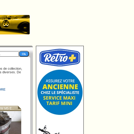
s de collection,
es diverses. De
DRE
 M5 E...