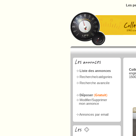
Les pe
Coll
Liste des annonces
engi
Recherche/catégories
1500
Recherche avancée
Déposer
(
Gratuit
)
Modifier/Supprimer
mon annonce
S
Annonces par email