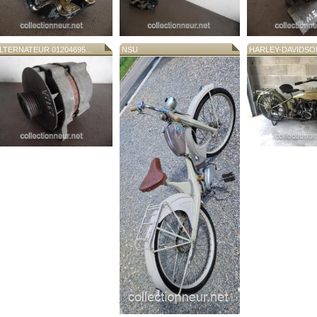
LTERNATEUR 01204695...
NSU
HARLEY-DAVIDSON 