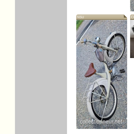
NSU
CO