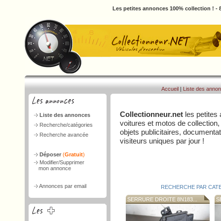
Les petites annonces 100% collection ! -
Accueil
|
Liste des anno
Collectionneur.net
les petites
Liste des annonces
voitures et motos de collection,
Recherche/catégories
objets publicitaires, document
Recherche avancée
visiteurs uniques par jour !
Déposer
(
Gratuit
)
Modifier/Supprimer
mon annonce
Annonces par email
RECHERCHE PAR CAT
SERRURE DROITE 8N183...
SE